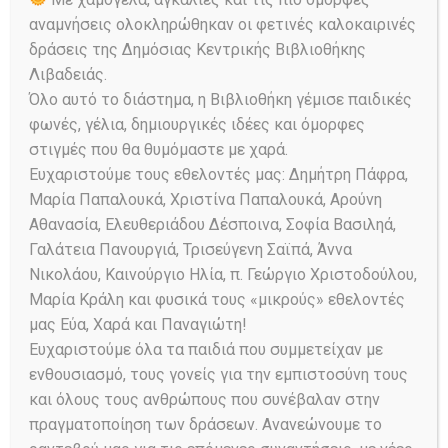
αναμνήσεις ολοκληρώθηκαν οι φετινές καλοκαιρινές
δράσεις της Δημόσιας Κεντρικής Βιβλιοθήκης
Λιβαδειάς.
Όλο αυτό το διάστημα, η Βιβλιοθήκη γέμισε παιδικές
φωνές, γέλια, δημιουργικές ιδέες και όμορφες
στιγμές που θα θυμόμαστε με χαρά.
Ευχαριστούμε τους εθελοντές μας: Δημήτρη Πάφρα,
Μαρία Παπαλουκά, Χριστίνα Παπαλουκά, Αρούνη
Αθανασία, Ελευθεριάδου Δέσποινα, Σοφία Βασιληά,
Γαλάτεια Πανουργιά, Τρισεύγενη Σαϊπά, Άννα
Νικολάου, Καινούργιο Ηλία, π. Γεώργιο Χριστοδούλου,
Μαρία Κράλη και φυσικά τους «μικρούς» εθελοντές
μας Εύα, Χαρά και Παναγιώτη!
Πηγή
Ευχαριστούμε όλα τα παιδιά που συμμετείχαν με
ενθουσιασμό, τους γονείς για την εμπιστοσύνη τους
και όλους τους ανθρώπους που συνέβαλαν στην
Tags:
Αποσπασμένοι Εκπαιδευτικοί
,
πραγματοποίηση των δράσεων. Ανανεώνουμε το
Κατερίνα Δημόκα
,
Προσωπικό