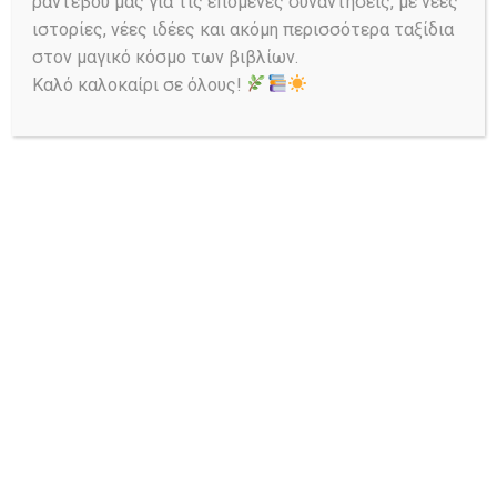
ραντεβού μας για τις επόμενες συναντήσεις, με νέες
Share:
ιστορίες, νέες ιδέες και ακόμη περισσότερα ταξίδια
στον μαγικό κόσμο των βιβλίων.
Καλό καλοκαίρι σε όλους!
Πλοήγηση
άρθρων
Previous
Next
post:
post:
“Το Γήινο
Υπηρεσία
Σύστημα” Χρήστος
WebDewey
Λ. Αναγνώστου –
26/08/2025
Εισαγωγή στις
γεωεπιστήμες
28/07/2025