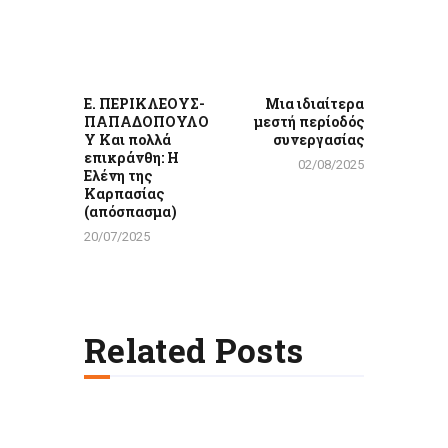
άρθρων
Previous
Next
post:
post:
Ε. ΠΕΡΙΚΛΕΟΥΣ-
Μια ιδιαίτερα
ΠΑΠΑΔΟΠΟΥΛΟ
μεστή περίοδός
Υ Και πολλά
συνεργασίας
επικράνθη: Η
02/08/2025
Ελένη της
Καρπασίας
(απόσπασμα)
20/07/2025
Related Posts