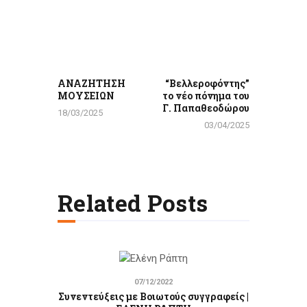
Πλοήγηση
άρθρων
Previous
Next
post:
post:
ΑΝΑΖΗΤΗΣΗ
“Βελλεροφόντης”
ΜΟΥΣΕΙΩΝ
το νέο πόνημα του
Γ. Παπαθεοδώρου
18/03/2025
03/04/2025
Related Posts
07/12/2022
Συνεντεύξεις με Βοιωτούς συγγραφείς |