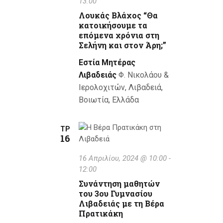
13:00
t
Λουκάς Βλάχος “Θα
i
κατοικήσουμε τα
επόμενα χρόνια στη
o
Σελήνη και στον Άρη;”
n
Εστία Μητέρας
Λιβαδειάς
Φ. Νικολάου &
Ιερολοχιτών, Λιβαδειά,
Βοιωτία, Ελλάδα
ΤΡ
16
16 Απριλίου, 2024 @ 10:00
-
12:00
Συνάντηση μαθητών
του 3ου Γυμνασίου
Λιβαδειάς με τη Βέρα
Πρατικάκη