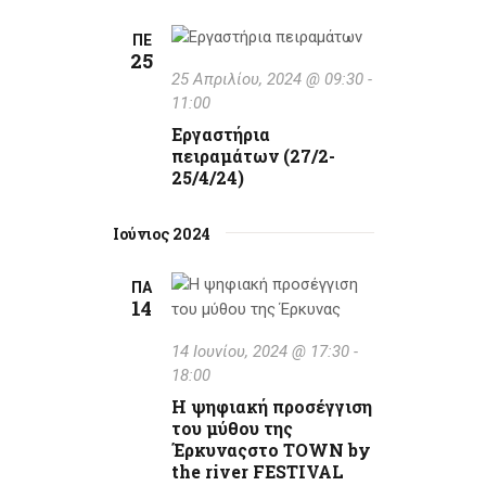
ΠΕ
25
25 Απριλίου, 2024 @ 09:30
-
11:00
Εργαστήρια
πειραμάτων (27/2-
25/4/24)
Ιούνιος 2024
ΠΑ
14
14 Ιουνίου, 2024 @ 17:30
-
18:00
Η ψηφιακή προσέγγιση
του μύθου της
Έρκυναςστο TOWN by
the river FESTIVAL