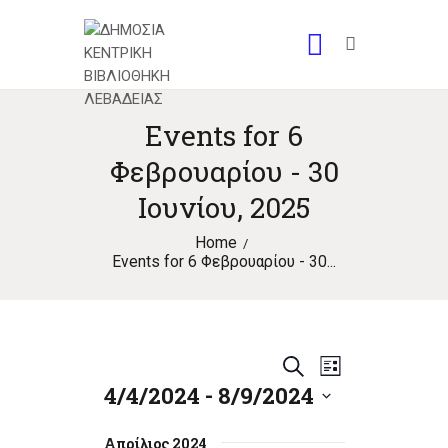
Events for 6
Φεβρουαρίου - 30
Ιουνίου, 2025
Home
Events for 6 Φεβρουαρίου - 30...
E
E
S
L
4/4/2024
 - 
8/9/2024
e
v
i
v
a
S
s
e
e
r
e
Απρίλιος 2024